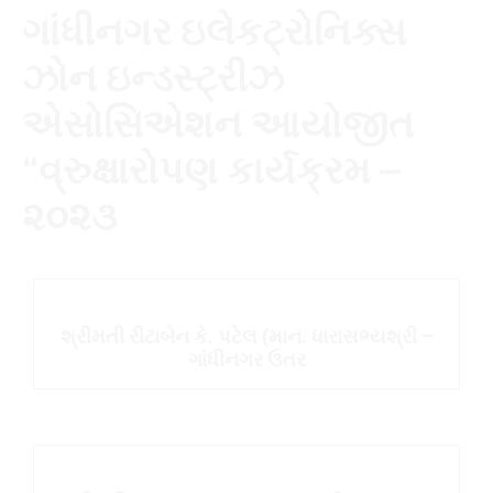
ગાંધીનગર ઇલેકટ્રોનિક્સ
ઝોન ઇન્ડસ્ટ્રીઝ
એસોસિએશન આયોજીત
“વ્રુક્ષારોપણ કાર્યક્રમ –
૨૦૨૩
શ્રીમતી રીટાબેન કે. પટેલ (માન. ધારાસભ્યશ્રી –
ગાંધીનગર ઉતર