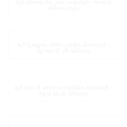
શ્રી રુચિરભાઇ ભટ્ટ (માન. પ્રમુખશ્રી – ભા.જ.પા
ગાંધીનગર શહેર)
શ્રી હિમાંશુભાઇ જોષી (પ્રાદેશિક મેનેજરશ્રી –
જી.આઇ.ડી. સી-ગાંધીનગર)
શ્રી એસ. વી. માલસતાર (પ્રાદેશિક મેનેજરશ્રી –
જી.પી.સી.બી-ગાંધીનગર)