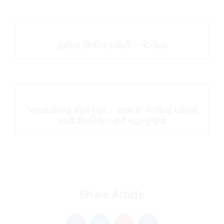
હાઉસ કિપીંગ કમિટી – ગેઝીયા
“વ્રુક્ષારોપણ કાર્યક્રમ – ૨૦૨૩” ગેઝીયા પરિવાર
સાથે ઉપસ્થિત સર્વે મહાનુભાવો
Share Article