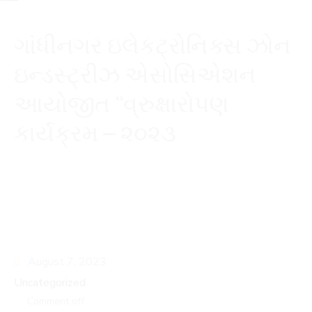
ગાંધીનગર ઇલેકટ્રોનિક્સ ઝોન
ઇન્ડસ્ટ્રીઝ એસોસિએશન
આયોજીત “વ્રુક્ષારોપણ
કાર્યક્રમ – ૨૦૨૩
August 7, 2023
Uncategorized
Comment off