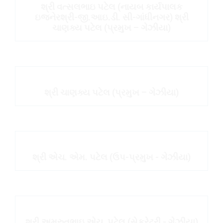
શ્રી વત્સલભાઇ પટેલ (નાયબ કાર્યપાલક
ઇજનેરશ્રી-જી.આઇ.ડી. સી-ગાંધીનગર) શ્રી
ચાણક્ય પટેલ (પ્રમુખ – ગેઝીયા)
શ્રી ચાણક્ય પટેલ (પ્રમુખ – ગેઝીયા)
શ્રી એચ. એમ. પટેલ (ઉપ-પ્રમુખ - ગેઝીયા)
શ્રી અમ્રુતભાઇ એચ. પટેલ (સેક્રેટરી - ગેઝીયા)