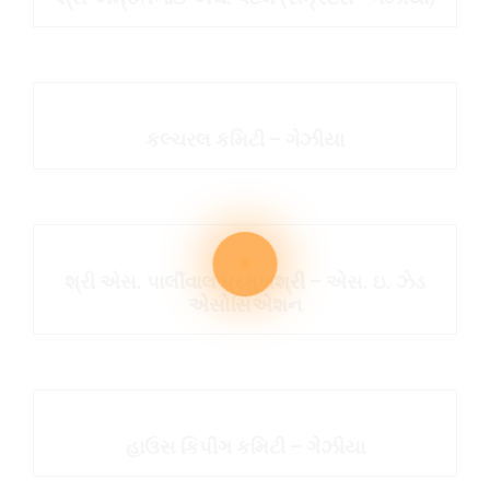
કલ્ચરલ કમિટી – ગેઝીયા
શ્રી એસ. પાર્લીવાલ પ્રમુખશ્રી – એસ. ઇ. ઝેડ
એસોસિએશન
હાઉસ કિપીંગ કમિટી – ગેઝીયા