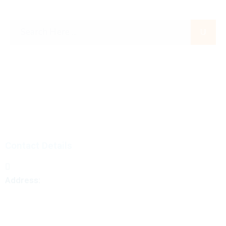
Contact Details
Address:
B-23/2/1&2,GIDC Electronics Estate, Sector-25,
Gandhinagar-382024.